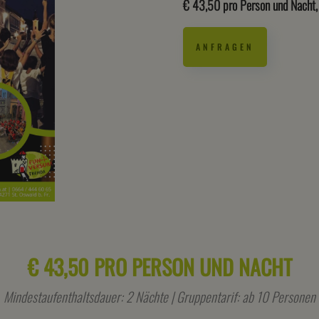
€ 43,50 pro Person und Nacht, 
€ 43,50 pro Person und Nacht, 
ANFRAGEN
€ 43,50 PRO PERSON UND NACHT
Mindestaufenthaltsdauer: 2 Nächte | Gruppentarif: ab 10 Personen