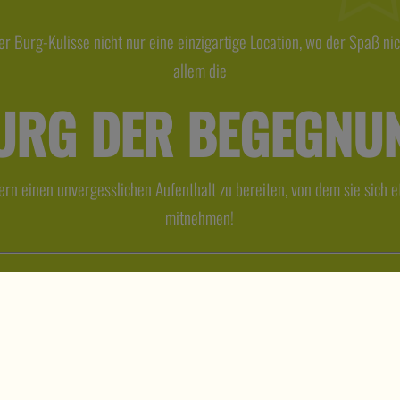
r Burg-Kulisse nicht nur eine einzigartige Location, wo der Spaß ni
allem die
URG DER BEGEGNU
dern einen unvergesslichen Aufenthalt zu bereiten, von dem sie sich
mitnehmen!
| 4271 St. Oswald bei
Datenschutz
|
Impressum
|
AG
© 2026 Trenda GmbH | Alle R

