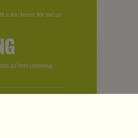
cht zu kurz kommt. Wir sind vor
NG
 etwas auf ihren Lebensweg
B
echte vorbehalten.