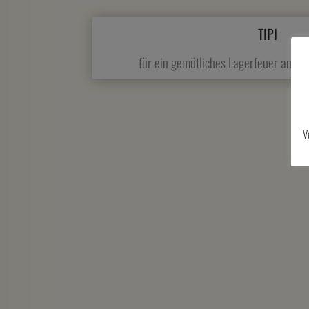
TIPI
für ein gemütliches Lagerfeuer am Ab
V