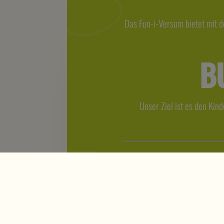
Das Fun-i-Versum bietet mit de
B
Unser Ziel ist es den Kin
Trenda GmbH | Am Sportplatz 1 
Freistadt (OÖ)
office@funiversum.at