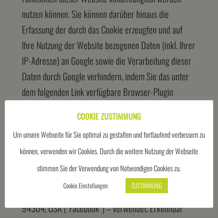
nutzen können. Sie können darüber hinaus die
Erfassung der durch das Cookie erzeugten und auf
Ihre Nutzung der Website bezogenen Daten (inkl. Ihrer
IP-Adresse) an Google sowie die Verarbeitung dieser
Daten durch Google verhindern, indem Sie das unter
dem folgenden Link verfügbare Browser-Plugin
herunterladen und
COOKIE ZUSTIMMUNG
installieren:
tools.google.com/dlpage/gaoptout
.
Um unsere Webseite für Sie optimal zu gestalten und fortlaufend verbessern zu
VERWENDUNG VON FACEBOOK-PLUGINS
können, verwenden wir Cookies. Durch die weitere Nutzung der Webseite
Auf dieser Website werden Plugins des sozialen
stimmen Sie der Verwendung von Notwendigen Cookies zu.
Netzwerkes facebook.com – betrieben von der
Cookie Einstellungen
ZUSTIMMUNG
Facebook Inc., 1601 S. California Ave, Palo Alto, CA
94304, USA (“Facebook”) – verwendet. Erkennbar