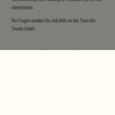
übernehmen.
Bei Fragen wenden Sie sich bitte an das Team der
Trenda GmbH.
DATENSCHUTZERKLÄRUNG ZUR VIDEOÜBERWACHUNG:
Hier öffnen >>>
Datenschutz
|
Impressum
|
AGB
© 2026 Trenda GmbH | Alle Rechte
vorbehalten.